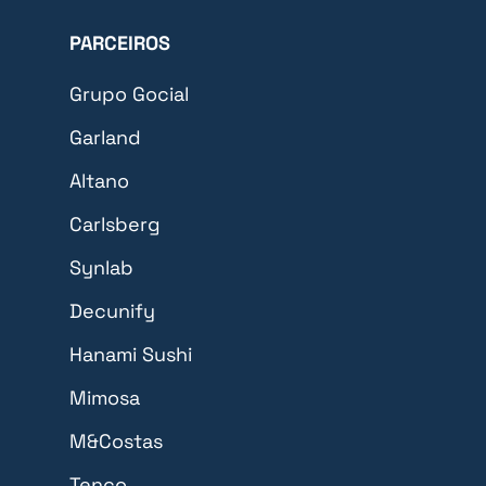
PARCEIROS
Grupo Gocial
Garland
Altano
Carlsberg
Synlab
Decunify
Hanami Sushi
Mimosa
M&Costas
Tenco