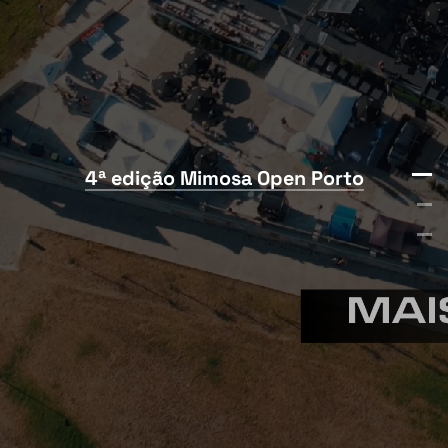
4ª edição Mimosa Open Porto
PARCEIROS
Grupo Gocial
Garland
Altano
Carlsberg
Synlab